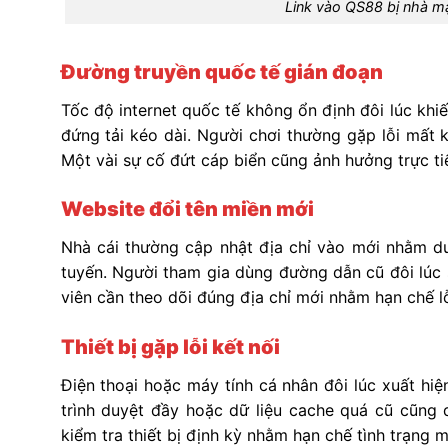
Link vào QS88 bị nhà mạ
Đường truyền quốc tế gián đoạn
Tốc độ internet quốc tế không ổn định đôi lúc khi
đứng tải kéo dài. Người chơi thường gặp lỗi mất 
Một vài sự cố đứt cáp biển cũng ảnh hưởng trực tiế
Website đổi tên miền mới
Nhà cái thường cập nhật địa chỉ vào mới nhằm duy
tuyến. Người tham gia dùng đường dẫn cũ đôi lúc 
viên cần theo dõi đúng địa chỉ mới nhằm hạn chế l
Thiết bị gặp lỗi kết nối
Điện thoại hoặc máy tính cá nhân đôi lúc xuất hiện
trình duyệt đầy hoặc dữ liệu cache quá cũ cũng 
kiểm tra thiết bị định kỳ nhằm hạn chế tình trạng m