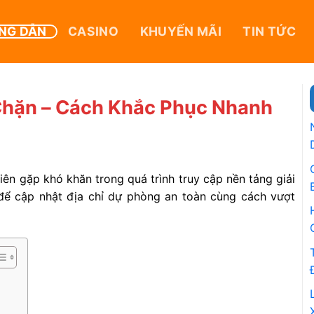
NG DẪN
CASINO
KHUYẾN MÃI
TIN TỨC
Chặn – Cách Khắc Phục Nhanh
iên gặp khó khăn trong quá trình truy cập nền tảng giải
ể cập nhật địa chỉ dự phòng an toàn cùng cách vượt