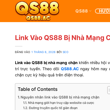
QS88
HƯỚ
Link Vào QS88 Bị Nhà Mạng 
ĐĂNG VÀO
1 THÁNG 6, 2026
BỞI
SEO
Link vào QS88 bị nhà mạng chặn
khiến nhiều hội v
trí trực tuyến. Theo dõi
QS88.AC
ngay hôm nay đ
chặn cực kỳ hiệu quả trên điện thoại.
Table of Contents
Nguyên nhân link vào QS88 bị nhà mạng chặn
Nhà mạng giới hạn truy cập website cá cược
Đường truyền quốc tế gián đoạn