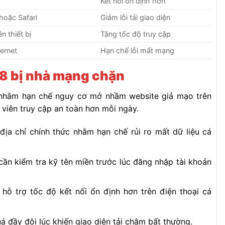
Kết nối ổn định hơn
oặc Safari
Giảm lỗi tải giao diện
n thiết bị
Tăng tốc độ truy cập
ernet
Hạn chế lỗi mất mạng
S88 bị nhà mạng chặn
p nhằm hạn chế nguy cơ mở nhầm website giả mạo trên
i viên truy cập an toàn hơn mỗi ngày.
 địa chỉ chính thức nhằm hạn chế rủi ro mất dữ liệu cá
 cần kiểm tra kỹ tên miền trước lúc đăng nhập tài khoản
hỗ trợ tốc độ kết nối ổn định hơn trên điện thoại cá
uá đầy đôi lúc khiến giao diện tải chậm bất thường.