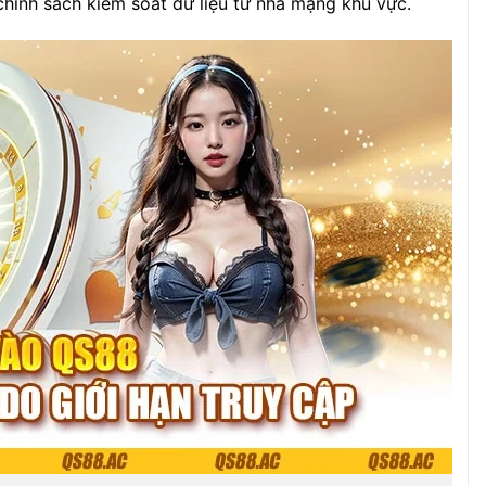
chính sách kiểm soát dữ liệu từ nhà mạng khu vực.