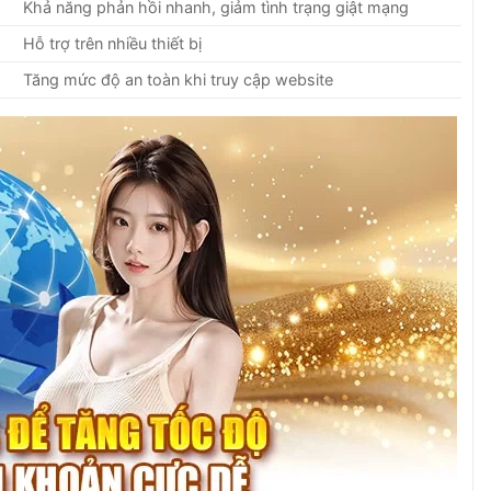
Khả năng phản hồi nhanh, giảm tình trạng giật mạng
Hỗ trợ trên nhiều thiết bị
Tăng mức độ an toàn khi truy cập website