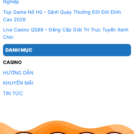
Nghiệp
tham khảo bảng quy định tỷ lệ thưởng của các cửa
Top Game Nổ Hũ – Sảnh Quay Thưởng Đổi Đời Đỉnh
cược tiêu biểu dưới đây:
Cao 2026
Cửa đặt
Tỷ lệ
Live Casino QS88 – Đẳng Cấp Giải Trí Trực Tuyến Xanh
Cách xác định ván thắng
cược
thanh toán
Chín
Cửa Tài
Tổng từ 11 đến 17 điểm.
1 ăn 1
DANH MỤC
Cửa Xỉu
Tổng từ 4 đến 10 điểm.
1 ăn 1
CASINO
Cược
Xuất hiện 2 viên xúc xắc có cùng
1 ăn 11
Cặp
một mặt số lựa chọn.
HƯỚNG DẪN
Ưu điểm sảnh cược casino
KHUYẾN MÃI
Nền tảng khẳng định vị thế dẫn đầu nhờ vào việc liên
TIN TỨC
tục nâng cấp và tối ưu hóa hệ thống vận hành. Khi lựa
chọn, người chơi sẽ được tận hưởng những dịch vụ
tiện ích mang tính đột phá và an toàn.
Công nghệ bảo mật dữ liệu khách hàng tuyệt đối