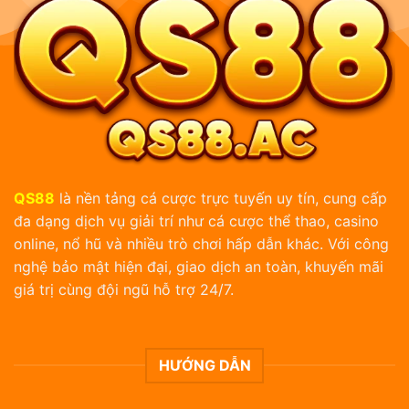
Cơ chế an toàn được sảnh
casino
xây dựng trên nền
tảng mã hóa dữ liệu đa tầng nghiêm ngặt. Mọi thông
tin cá nhân và lịch sử giao dịch của hội viên đều được
lưu trữ trong môi trường an ninh cao. Hệ thống tường
lửa hoạt động liên tục giúp ngăn chặn mọi hành vi xâm
nhập trái phép từ các hacker. Bạn có thể hoàn toàn an
tâm trải nghiệm mà không lo lắng về vấn đề rò rỉ
quyền riêng tư.
QS88
là nền tảng cá cược trực tuyến uy tín, cung cấp
đa dạng dịch vụ giải trí như cá cược thể thao, casino
online, nổ hũ và nhiều trò chơi hấp dẫn khác. Với công
Bảo mật tối tân tại sảnh cược
nghệ bảo mật hiện đại, giao dịch an toàn, khuyến mãi
giá trị cùng đội ngũ hỗ trợ 24/7.
Giao diện tối ưu
Nền tảng được thiết kế với giao diện hiện đại nhằm hỗ
trợ người dùng thao tác nhanh và dễ làm quen hơn
HƯỚNG DẪN
trong quá trình sử dụng. Các danh mục trò chơi được
sắp xếp khoa học giúp người tham gia dễ dàng tìm