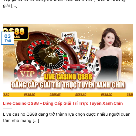
Các game có sẵn tại sảnh casino đầy hấp
giải [...]
dẫn
Danh mục trò chơi đa dạng chính là yếu tố cốt lõi giúp
hệ thống thu hút hàng triệu lượt truy cập mỗi ngày. Khi
tham gia, bạn sẽ được khám phá thế giới game bài
03
phong phú từ cổ điển đến hiện đại.
Th6
Trải nghiệm Baccarat
Đây là tựa game
casino
quốc dân chiếm tỷ lệ thành
viên tham gia đông đảo nhất tại hệ thống hiện nay. Trò
chơi sở hữu quy tắc tính điểm đơn giản, thời gian mỗi
ván cược diễn ra vô cùng nhanh chóng.
Hệ thống cung cấp nhiều bàn cược từ phiên bản
Live Casino QS88 – Đẳng Cấp Giải Trí Trực Tuyến Xanh Chín
truyền thống đến thể loại không hoa hồng hiện đại.
Live casino QS88 đang trở thành lựa chọn được nhiều người quan
Người chơi dễ dàng lựa chọn hạn mức đặt cược phù
tâm nhờ mang [...]
hợp với nguồn vốn và chiến thuật cá nhân.