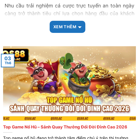
Nhu cầu trải nghiệm cá cược trực tuyến an toàn ngày
càng trở thành tiêu chí lựa chọn hàng đầu của khách
hàng. Sảnh cược được ra đời nhằm đáp ứng trọn vẹn
XEM THÊM
những tiêu chuẩn khắt khe về mặt minh bạch và công
bằng. Hệ thống vận hành dưới sự giám sát chặt chẽ từ
các cơ quan quản lý cờ bạc quốc tế uy tín.
Mọi bàn chơi
casino
đều ứng dụng công nghệ truyền
03
Th6
tải dữ liệu trực tiếp với độ trễ gần như bằng không.
Giao diện sảnh chờ được thiết kế khoa học, giúp người
chơi dễ dàng tìm kiếm phòng cược theo nhu cầu. Sự
kết hợp giữa công nghệ hiện đại và dịch vụ chuẩn
quốc tế tạo nên một thương hiệu giải trí đáng tin cậy.
Hệ thống cược casino thời thượng
Top Game Nổ Hũ – Sảnh Quay Thưởng Đổi Đời Đỉnh Cao 2026
Top game nổ hũ đang trở thành tâm điểm chú ý trên thị trường